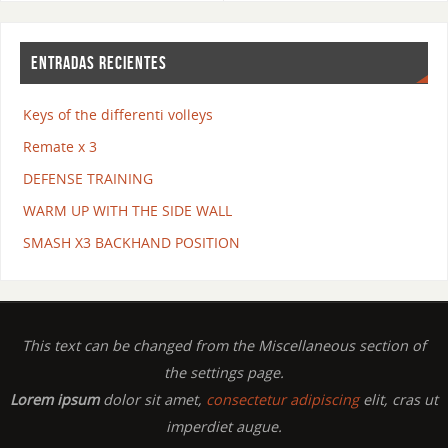
ENTRADAS RECIENTES
Keys of the differenti volleys
Remate x 3
DEFENSE TRAINING
WARM UP WITH THE SIDE WALL
SMASH X3 BACKHAND POSITION
This text can be changed from the Miscellaneous section of
the settings page.
Lorem ipsum
dolor sit amet,
consectetur adipiscing
elit, cras ut
imperdiet augue.